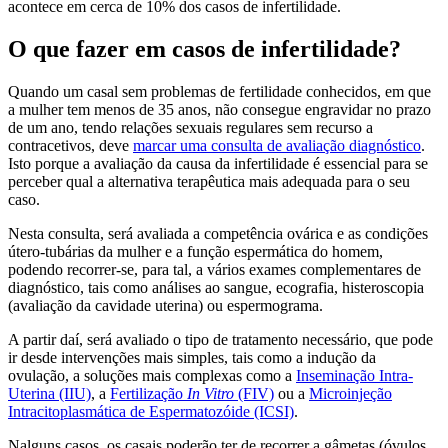
acontece em cerca de 10% dos casos de infertilidade.
O que fazer em casos de infertilidade?
Quando um casal sem problemas de fertilidade conhecidos, em que
a mulher tem menos de 35 anos, não consegue engravidar no prazo
de um ano, tendo relações sexuais regulares sem recurso a
contracetivos, deve
marcar uma consulta de avaliação diagnóstico
.
Isto porque a avaliação da causa da infertilidade é essencial para se
perceber qual a alternativa terapêutica mais adequada para o seu
caso.
Nesta consulta, será avaliada a competência ovárica e as condições
útero-tubárias da mulher e a função espermática do homem,
podendo recorrer-se, para tal, a vários exames complementares de
diagnóstico, tais como análises ao sangue, ecografia, histeroscopia
(avaliação da cavidade uterina) ou espermograma.
A partir daí, será avaliado o tipo de tratamento necessário, que pode
ir desde intervenções mais simples, tais como a indução da
ovulação, a soluções mais complexas como a
Inseminação Intra-
Uterina (IIU)
, a
Fertilização
In Vitro
(FIV)
ou a
Microinjeção
Intracitoplasmática de Espermatozóide (ICSI)
.
Nalguns casos, os casais poderão ter de recorrer a gâmetas (óvulos