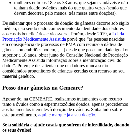
mulheres entre os 18 e os 33 anos, que sejam saudáveis e não
tenham doado ovócitos mais do que quatro vezes (sendo que
devem decorrer, pelo menos, três meses entre doações).
De salientar que o processo de doação de gâmetas decorre sob sigilo
médico, não sendo dado conhecimento da identidade dos dadores
aos casais beneficiários e vice-versa. Porém, desde 2019, a
Lei da
Procriação Medicamente Assistida
prevê que “as pessoas nascidas
em consequência de processos de PMA com recurso a dádiva de
gâmetas ou embriões podem, […] desde que possuam idade igual ou
superior a 18 anos, obter junto do Conselho Nacional de Procriação
Medicamente Assistida informação sobre a identificação civil do
dador”. Porém, é de salientar que os dadores nunca serão
considerados progenitores de crianças geradas com recurso ao seu
material genético.
Posso doar gâmetas na Cemeare?
Apesar de, na CEMEARE, realizarmos tratamentos com recurso
tanto a óvulos como a espermatozóides doados, apenas procedemos
aos tratamentos inerentes à doação de ovócitos. Saiba tudo sobre
este procedimento,
aqui
, e
marque já a sua doação
.
Seja solidária e ajude casais que sofrem de infertilidade, doando
os seus óvulos!